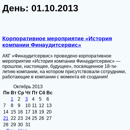
День:
01.10.2013
Корпоративное мероприятие «История
компании Финаудитсервис»
АКГ «Финаудитсервис» проведено корпоративное
мероприятие «История компании Финаудитсервис» —
прошлое, настоящее, будущее», посвященное 18-ти-
летию компании, на котором присутствовали сотрудники,
работающие в компании с момента её создания!
Октябрь 2013
Пн
Вт
Ср
Чт
Пт
Сб
Вс
1
2
3
4
5
6
7
8
9
10
11
12
13
14
15
16
17
18
19
20
21
22
23
24
25
26
27
28
29
30
31