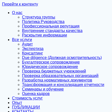
Перейти к контенту
О нас
Структура группы
Политика Руководства
Профессиональная репутация
Внутренние стандарты качества
Раскрытие информации
Все услуги
Аудит
Экспертиза
Консалтинг
Due diligence (Должная осмотрительность)
Бухгалтерское сопровождение
Юридическое сопровождение
Проверка бюджетных учреждений
Проверка образовательных организаций
Разработка нормативных документов
Трансформация и консолидация отчетности
Семинары и обучение
Оценка кадров
Стоимость услуг
Опыт
ПУБЛИКАЦИИ
КОНТАКТЫ