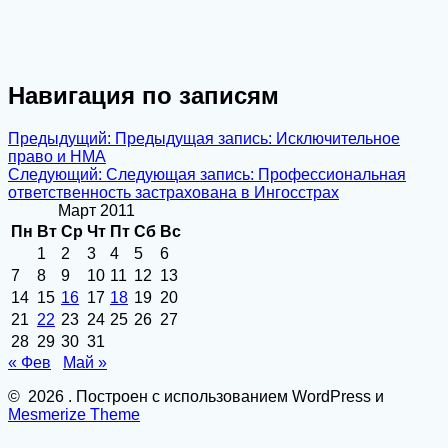
Навигация по записям
Предыдущий:
Предыдущая запись:
Исключительное
право и НМА
Следующий:
Следующая запись:
Профессиональная
ответственность застрахована в Ингосстрах
Март 2011
Пн
Вт
Ср
Чт
Пт
Сб
Вс
1
2
3
4
5
6
7
8
9
10
11
12
13
14
15
16
17
18
19
20
21
22
23
24
25
26
27
28
29
30
31
« Фев
Май »
© 2026 . Построен с использованием WordPress и
Mesmerize Theme