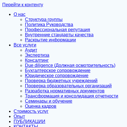
Перейти к контенту
О нас
Структура группы
Политика Руководства
Профессиональная репутация
Внутренние стандарты качества
Раскрытие информации
Все услуги
Аудит
Экспертиза
Консалтинг
Due diligence (Должная осмотрительность)
Бухгалтерское сопровождение
Юридическое сопровождение
Проверка бюджетных учреждений
Проверка образовательных организаций
Разработка нормативных документов
Трансформация и консолидация отчетности
Семинары и обучение
Оценка кадров
Стоимость услуг
Опыт
ПУБЛИКАЦИИ
КОНТАКТЫ