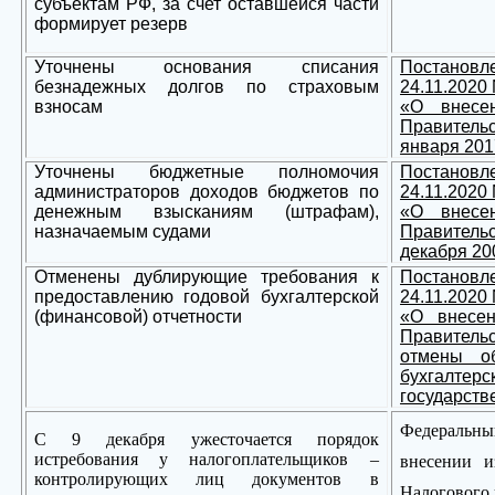
субъектам РФ, за счет оставшейся части
формирует резерв
Уточнены основания списания
Постано
безнадежных долгов по страховым
24.11.2020
взносам
«О внесе
Правитель
января 2017
Уточнены бюджетные полномочия
Постано
администраторов доходов бюджетов по
24.11.2020
денежным взысканиям (штрафам),
«О внесе
назначаемым судами
Правитель
декабря 200
Отменены дублирующие требования к
Постано
предоставлению годовой бухгалтерской
24.11.2020
(финансовой) отчетности
«О внесе
Правитель
отмены об
бухгалтер
государств
Федеральны
С 9 декабря ужесточается порядок
истребования у налогоплательщиков –
внесении 
контролирующих лиц документов в
Налогового 