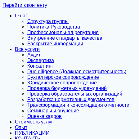
Перейти к контенту
О нас
Структура группы
Политика Руководства
Профессиональная репутация
Внутренние стандарты качества
Раскрытие информации
Все услуги
Аудит
Экспертиза
Консалтинг
Due diligence (Должная осмотрительность)
Бухгалтерское сопровождение
Юридическое сопровождение
Проверка бюджетных учреждений
Проверка образовательных организаций
Разработка нормативных документов
Трансформация и консолидация отчетности
Семинары и обучение
Оценка кадров
Стоимость услуг
Опыт
ПУБЛИКАЦИИ
КОНТАКТЫ