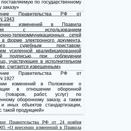
 поставляемую по государственному
 заказу»
вление Правительства РФ от
 N 1943
ении изменений в Правила
ления с использованием
онно-телекоммуникационных сетей
 в форме электронного документа,
нного судебным приставом-
лем усиленной квалифицированной
ной подписью, при соблюдении
ицо, участвующее в исполнительном
ве, считается извещенным»
вление Правительства РФ от
 N 1927
нии изменений в Положение о
изации в отношении оборонной
и (товаров, работ, услуг) по
енному оборонному заказу, а также
 и иных объектов стандартизации,
с такой продукцией»
ние Правительства РФ от 24 ноября
1905 «О внесении изменений в Правила