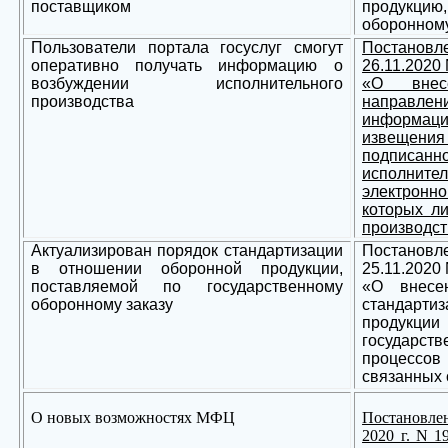
поставщиком
продукцию,
оборонному
Пользователи портала госуслуг смогут
Постано
оперативно получать информацию о
26.11.2020
возбуждении исполнительного
«О внес
производства
направ
информаци
извещения
подписа
исполните
электрон
которых л
производст
Актуализирован порядок стандартизации
Постано
в отношении оборонной продукции,
25.11.2020
поставляемой по государственному
«О внесе
оборонному заказу
стандарт
продукци
государств
процессов
связанных 
О новых возможностях МФЦ
Постановле
2020 г. N 