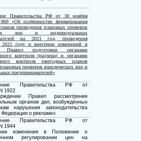
ение Правительства РФ от 30 ноября
1969 «Об особенностях формирования
планов проведения плановых проверок
ских лиц и индивидуальных
мателей на 2021 год, проведения
 2021 году и внесении изменений в
Правил подготовки органами
енного контроля (надзора) и органами
ьного контроля ежегодных планов
 плановых проверок юридических лиц и
ьных предпринимателей»
вление Правительства РФ от
 N 1922
рждении Правил рассмотрения
ольным органом дел, возбужденных
кам нарушения законодательства
 Федерации о рекламе»
вление Правительства РФ от
 N 1944
нии изменения в Положение о
твенном регулировании цен на