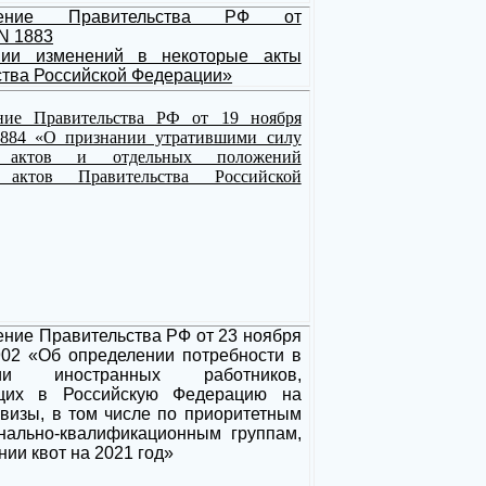
вление Правительства РФ от
 N 1883
нии изменений в некоторые акты
тва Российской Федерации»
ние Правительства РФ от 19 ноября
1884 «О признании утратившими силу
х актов и отдельных положений
 актов Правительства Российской
ние Правительства РФ от 23 ноября
02 «Об определении потребности в
нии иностранных работников,
щих в Российскую Федерацию на
визы, в том числе по приоритетным
нально-квалификационным группам,
нии квот на 2021 год»