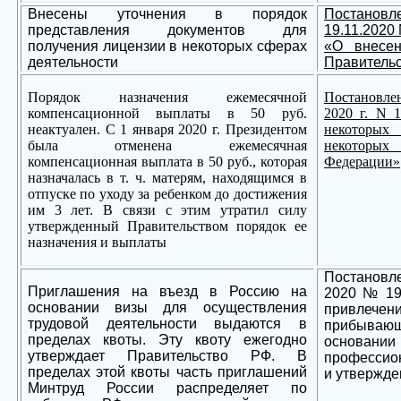
Внесены уточнения в порядок
Постано
представления документов для
19.11.2020
получения лицензии в некоторых сферах
«О внесе
деятельности
Правительс
Порядок назначения ежемесячной
Постановле
компенсационной выплаты в 50 руб.
2020 г. N 
неактуален. С 1 января 2020 г. Президентом
некоторы
была отменена ежемесячная
некоторых
компенсационная выплата в 50 руб., которая
Федерации»
назначалась в т. ч. матерям, находящимся в
отпуске по уходу за ребенком до достижения
им 3 лет. В связи с этим утратил силу
утвержденный Правительством порядок ее
назначения и выплаты
Постановле
Приглашения на въезд в Россию на
2020 № 19
основании визы для осуществления
привлече
трудовой деятельности выдаются в
прибываю
пределах квоты. Эту квоту ежегодно
основании 
утверждает Правительство РФ. В
профессио
пределах этой квоты часть приглашений
и утвержде
Минтруд России распределяет по