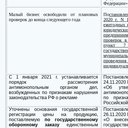
Федерации»
Малый бизнес освободили от плановых
По
становл
проверок до конца следующего года
2020 г. N 
ежегодных 
юридиче
предприни
проверок в
пункт 7 
государств
муниципал
проведения
индивидуал
С 1 января 2021 г. устанавливается
Постано
порядок рассмотрения
24.11.2020
антимонопольным органом дел,
«Об утве
возбужденных по признакам нарушения
антимоноп
законодательства РФ о рекламе
по призна
Российской
Уточнены основания государственной
Постано
регистрации цены на продукцию,
26.11.2020
поставляемую
по государственному
«О внесе
оборонному заказу
единственным
государс