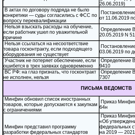
26.06.2019)
В актах по договору подряда не было
Постановление
конкретики — суды согласились с ФСС по
от 11.06.2019 п
вопросу переквалификации
Нельзя взыскать расходы на обучение,
Определение В
если работник ушел по уважительной
20.05.2019 N 51
причине
Нельзя ссылаться на несоответствие
Постановление 
товара госконтракту, если подходящего
03.06.2019 по 
оборудования не существует
Участник не потеряет обеспечение, если
Определение ВС
ошибется в трех заявках одновременно
9410
ВС РФ: на глаз признать, что госконтракт
Определение ВС
не исполнен, нельзя
7307
ПИСЬМА ВЕДОМСТВ
Минфин обновил список иностранных
Приказ Минфин
товаров, которые допускаются к закупкам
64н
с ограничениями
Приказ Минфина
«Об утвержден
Минфин представил программу
федеральных ст
разработки федеральных стандартов
на 2019 — 2021