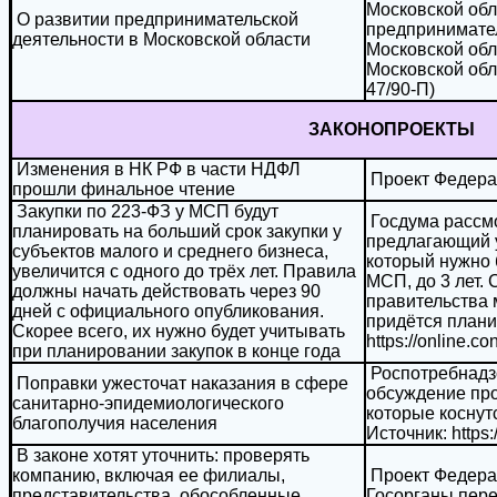
Московской обл
О развитии предпринимательской
предпринимател
деятельности в Московской области
Московской обл
Московской обл
47/90-П)
ЗАКОНОПРОЕКТЫ
Изменения в НК РФ в части НДФЛ
Проект Федерал
прошли финальное чтение
Закупки по 223-ФЗ у МСП будут
Госдума рассмо
планировать на больший срок закупки у
предлагающий 
субъектов малого и среднего бизнеса,
который нужно 
увеличится с одного до трёх лет. Правила
МСП, до 3 лет.
должны начать действовать через 90
правительства 
дней с официального опубликования.
придётся плани
Скорее всего, их нужно будет учитывать
https://online.co
при планировании закупок в конце года
Роспотребнадз
Поправки ужесточат наказания в сфере
обсуждение про
санитарно-эпидемиологического
которые коснут
благополучия населения
Источник: https:
В законе хотят уточнить: проверять
компанию, включая ее филиалы,
Проект Федерал
представительства, обособленные
Госорганы пере