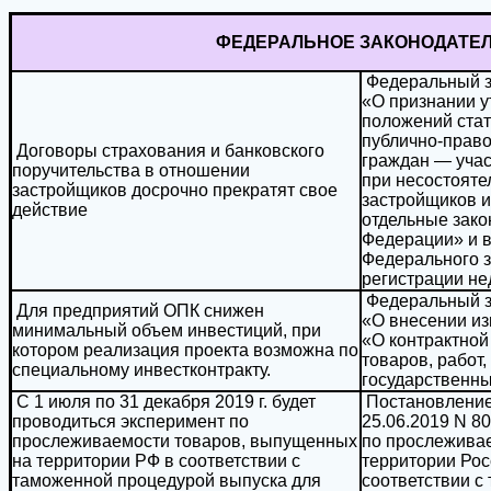
ФЕДЕРАЛЬНОЕ ЗАКОНОДАТЕ
Федеральный за
«О признании у
положений стат
публично-право
Договоры страхования и банковского
граждан — учас
поручительства в отношении
при несостояте
застройщиков досрочно прекратят свое
застройщиков и
действие
отдельные зако
Федерации» и в
Федерального з
регистрации н
Федеральный за
Для предприятий ОПК снижен
«О внесении и
минимальный объем инвестиций, при
«О контрактной
котором реализация проекта возможна по
товаров, работ,
специальному инвестконтракту.
государственн
С 1 июля по 31 декабря 2019 г. будет
Постановление
проводиться эксперимент по
25.06.2019 N 8
прослеживаемости товаров, выпущенных
по прослежива
на территории РФ в соответствии с
территории Рос
таможенной процедурой выпуска для
соответствии с