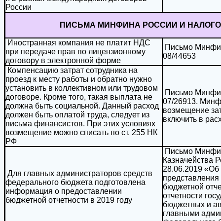
России
ПИСЬМА МИНФИНА РОССИИ И НАЛОГ
Иностранная компания не платит НДС
Письмо Минфина
при передаче прав по лицензионному
08/44653
договору в электронной форме
Компенсацию затрат сотрудника на
проезд к месту работы и обратно нужно
установить в коллективном или трудовом
Письмо Минфина
договоре. Кроме того, такая выплата не
07/26913. Минф
должна быть социальной. Данный расход
возмещение зат
должен быть оплатой труда, следует из
включить в рас
письма финансистов. При этих условиях
возмещение можно списать по ст. 255 НК
РФ
Письмо Минфин
Казначейства Р
28.06.2019 «Об
Для главных администраторов средств
представления 
федерального бюджета подготовлена
бюджетной отче
информация о предоставлении
отчетности гос
бюджетной отчетности в 2019 году
бюджетных и а
главными адми