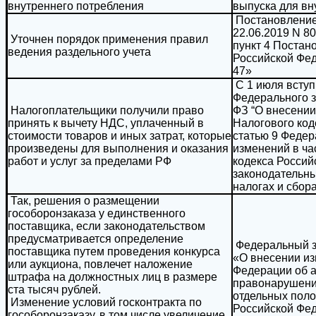
внутреннего потребления
выпуска для вн
Постановление
22.06.2019 N 8
Уточнен порядок применения правил
пункт 4 Постан
ведения раздельного учета
Российской Фед
47»
С 1 июля вступ
Федерального за
Налогоплательщики получили право
ФЗ “О внесении
принять к вычету НДС, уплаченный в
Налогового код
стоимости товаров и иных затрат, которые
статью 9 Федер
произведены для выполнения и оказания
изменений в ча
работ и услуг за пределами РФ
кодекса Россий
законодательны
налогах и сбор
Так, решения о размещении
гособоронзаказа у единственного
поставщика, если законодательством
предусматривается определение
Федеральный за
поставщика путем проведения конкурса
«О внесении из
или аукциона, повлечет наложение
Федерации об 
штрафа на должностных лиц в размере
правонарушени
ста тысяч рублей.
отдельных поло
Изменение условий госконтракта по
Российской Фе
гособоронзаказу, в том числе увеличение