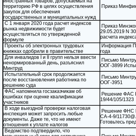
иностранных товаров, допускаемых на
территорию РФ в целях осуществления
Приказ Минфина
закупок для обеспечения
государственных и муниципальных нужд
С 1 января 2020 года расчет индексов
Приказ Минэко
рынка недвижимости будет
29.05.2019 N 3
осуществляться по утвержденной
расчета индекс
формуле
Проекты об электронных трудовых
Информация Пр
книжках одобрили в правительстве
года
Для инвалидов I и II групп нельзя ввести
Письмо Минтруд
ненормированный день, разъяснил
ООГ-3899 Испы
Минтруд
Испытательный срок продолжается
Письмо Минтруд
после восстановления работника по
ООГ-3951
решению суда
ФАС напомнила госзаказчикам об
Решение ФАС Ро
ошибках при оценке квалификации
19/44/105/1323
участников
В ходе выездной проверки налоговая
Решение ФНС Р
инспекция может запросить любые
СА-4-9/11730@.
документы. Даже те, что не имеют
Готовьтесь пр
отношения к уплате налогов
Ведомство подтвердило, что