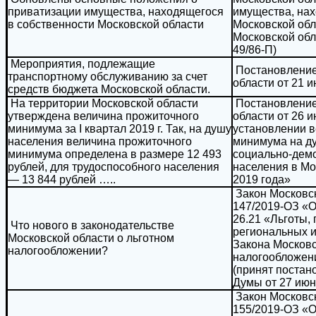
приватизации имущества, находящегося
имущества, нах
в собственности Московской области
Московской обл
Московской обл
49/86-П)
Мероприятия, подлежащие
Постановление
транспортному обслуживанию за счет
области от 21 и
средств бюджета Московской области.
На территории Московской области
Постановление
утверждена величина прожиточного
области от 26 и
минимума за I квартал 2019 г. Так, на душу
установлении 
населения величина прожиточного
минимума на д
минимума определена в размере 12 493
социально-дем
рублей, для трудоспособного населения
населения в Мос
— 13 844 рублей …..
2019 года»
Закон Московск
147/2019-ОЗ «О
26.21 «Льготы,
Что нового в законодательстве
региональных 
Московской области о льготном
Закона Московс
налогообложении?
налогообложени
(принят постан
Думы от 27 июня
Закон Московск
155/2019-ОЗ «О