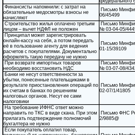
федерального б
Финансисты напомнили: с затрат на
Письмо Минфина
обязательные медосмотры взносы не
06/45499
начисляют
Строительство жилья оплачено третьим
Письмо Минфин
лицом – вычет НДФЛ не положен
№ 03-04-05/444
Принципал может зарегистрировать
онлайн-кассу на себя, а потом передать
Письмо Минфина
её в пользование агенту для ведения
01-15/39109
расчетов с покупателями. Документально
оформлять такую передачу не нужно
При возврате импортных товаров
Письмо Минфин
необходимо восстановить НДС
№ 03-07-08/434
Банки не несут ответственности за
убытки, понесенные плательщиками в
результате приостановления операций по
Письмо Минфина
их счетам в банках по решениям
02-07/1/41805
налоговых органов. Несут ее сами
налоговики
На требование ИФНС ответ можно
направить по ТКС в виде скана. При этом
Письмо ФНС Рос
прилагать подтверждение полномочий
2/9885@
бухгалтера не нужно
Если покупатель оплатил товар,