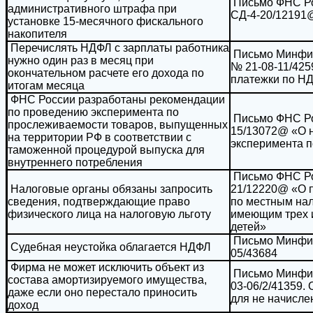
Письмо ФНС Ро
административного штрафа при
СД-4-20/12191
установке 15-месячного фискального
накопителя
Перечислять НДФЛ с зарплаты работника
Письмо Минфина
нужно один раз в месяц при
№ 21-08-11/425
окончательном расчете его дохода по
платежки по Н
итогам месяца
ФНС России разработаны рекомендации
по проведению эксперимента по
Письмо ФНС Рос
прослеживаемости товаров, выпущенных
15/13072@ «О 
на территории РФ в соответствии с
эксперимента 
таможенной процедурой выпуска для
внутреннего потребления
Письмо ФНС Рос
Налоговые органы обязаны запросить
21/12220@ «О п
сведения, подтверждающие право
по местным на
физического лица на налоговую льготу
имеющим трех 
детей»
Письмо Минфина
Судебная неустойка облагается НДФЛ
05/43684
Фирма не может исключить объект из
Письмо Минфина
состава амортизируемого имущества,
03-06/2/41359.
даже если оно перестало приносить
для не начисле
доход