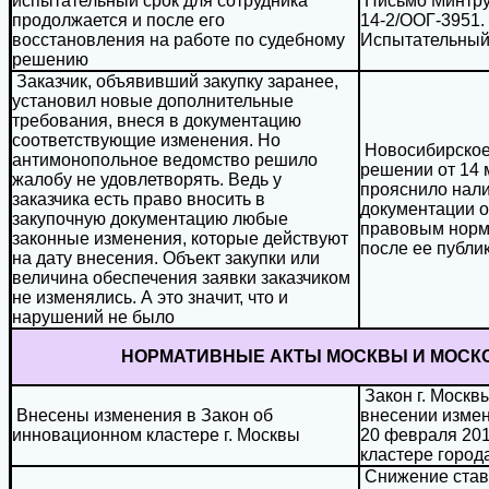
испытательный срок для сотрудника
Письмо Минтруд
продолжается и после его
14-2/ООГ-3951.
восстановления на работе по судебному
Испытательный
решению
Заказчик, объявивший закупку заранее,
установил новые дополнительные
требования, внеся в документацию
соответствующие изменения. Но
Новосибирское
антимонопольное ведомство решило
решении от 14 
жалобу не удовлетворять. Ведь у
прояснило нал
заказчика есть право вносить в
документации о
закупочную документацию любые
правовым норма
законные изменения, которые действуют
после ее публи
на дату внесения. Объект закупки или
величина обеспечения заявки заказчиком
не изменялись. А это значит, что и
нарушений не было
НОРМАТИВНЫЕ АКТЫ МОСКВЫ И МОСК
Закон г. Москвы
Внесены изменения в Закон об
внесении измен
инновационном кластере г. Москвы
20 февраля 201
кластере город
Снижение ставк