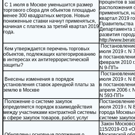
процентов в за
С 1 июля в Москве уменьшится размер
расположения о
торгового сбора для объектов площадью
применяться, н
менее 300 квадратных метров. Новые
квартал 2019 г
пониженные ставки начнут применяться,
Правительства 
начиная с платежа за третий квартал 2019
Департамента э
года.
развития город
http://www.berat
Постановление
Кем утверждается перечень торговых
июля 2019 г. N
объектов, подлежащих категорированию
в постановлени
в интересах их антитеррористической
февраля 2010 г.
защиты?
N 9-ПП»
Постановление
Внесены изменения в порядок
июля 2019 г. N
установления ставок арендной платы за
в постановлени
землю в Москве
апреля 2006 г. 
N 593-ПП»
Положение о системе закупок
Постановление
определяется порядок взаимодействия
июля 2019 г. N
между участниками контрактной системы
города Москвы
в сфере закупок товаров, работ, услуг
системе закупо
Закон Московск
115/2019-ОЗ «О
Обновлены основные положения о
Московской обл