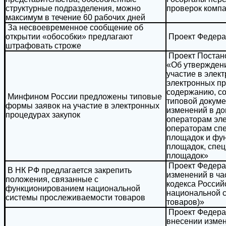
структурные подразделения, можно
проверок комп
максимум в течение 60 рабочих дней
За несвоевременное сообщение об
открытии «обособки» предлагают
Проект Федерал
штрафовать строже
Проект Постан
«Об утвержден
участие в элек
электронных пр
содержанию, со
Минфином России предложены типовые
типовой докуме
формы заявок на участие в электронных
изменений в до
процедурах закупок
операторам эл
операторам сп
площадок и фу
площадок, спе
площадок»
Проект Федера
В НК РФ предлагается закрепить
изменений в ча
положения, связанные с
кодекса Россий
функционированием национальной
национальной 
системы прослеживаемости товаров
товаров)»
Проект Федерал
внесении изме