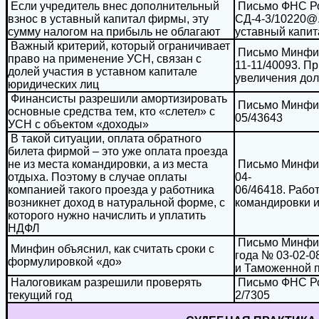
Если учредитель внес дополнительный
Письмо ФНС Ро
взнос в уставный капитал фирмы, эту
СД-4-3/10220@.
сумму налогом на прибыль не облагают
уставный капит
Важный критерий, который ограничивает
Письмо Минфина
право на применение УСН, связан с
11-11/40093. П
долей участия в уставном капитале
увеличения дол
юридических лиц
Финансисты разрешили амортизировать
Письмо Минфина
основные средства тем, кто «слетел» с
05/43643
УСН с объектом «доходы»
В такой ситуации, оплата обратного
билета фирмой – это уже оплата проезда
не из места командировки, а из места
Письмо Минфина
отдыха. Поэтому в случае оплаты
04-
компанией такого проезда у работника
06/46418. Рабо
возникнет доход в натуральной форме, с
командировки и
которого нужно начислить и уплатить
НДФЛ
Письмо Минфин
Минфин объяснил, как считать сроки с
года № 03-02-0
формулировкой «до»
и Таможенной
Налоговикам разрешили проверять
Письмо ФНС Рос
текущий год
2/7305