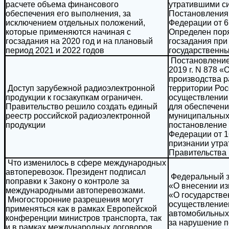
расчете объема финансового
утратившими с
обеспечения его выполнения, за
Постановления
исключением отдельных положений,
Федерации от 6 
которые применяются начиная с
Определен пор
госзадания на 2020 год и на плановый
госзадания пр
период 2021 и 2022 годов
государственн
Постановление
2019 г. N 878 
производства р
Доступ зарубежной радиоэлектронной
территории Рос
продукции к госзакупкам ограничен.
осуществлении з
Правительство решило создать единый
для обеспечени
реестр российской радиоэлектронной
муниципальных 
продукции
постановление
Федерации от 16
признании утра
Правительства
Что изменилось в сфере международных
автоперевозок. Президент подписал
Федеральный за
поправки к Закону о контроле за
«О внесении и
международными автоперевозками.
«О государстве
Многосторонние разрешения могут
осуществление
применяться как в рамках Европейской
автомобильных 
конференции министров транспорта, так
за нарушение 
и в рамках международных договоров