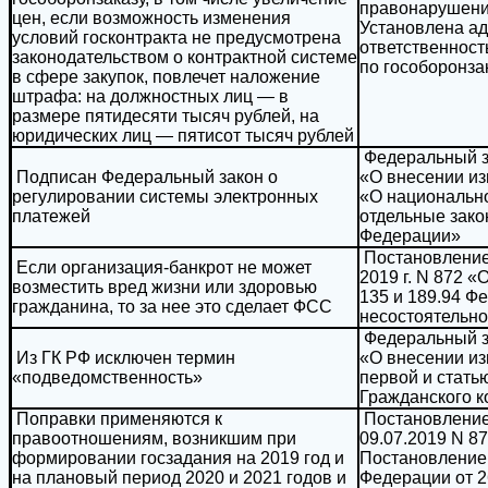
правонарушени
цен, если возможность изменения
Установлена а
условий госконтракта не предусмотрена
ответственност
законодательством о контрактной системе
по гособоронза
в сфере закупок, повлечет наложение
штрафа: на должностных лиц — в
размере пятидесяти тысяч рублей, на
юридических лиц — пятисот тысяч рублей
Федеральный за
Подписан Федеральный закон о
«О внесении и
регулировании системы электронных
«О национальн
платежей
отдельные зако
Федерации»
Постановление
Если организация-банкрот не может
2019 г. N 872 «
возместить вред жизни или здоровью
135 и 189.94 Ф
гражданина, то за нее это сделает ФСС
несостоятельно
Федеральный за
Из ГК РФ исключен термин
«О внесении из
«подведомственность»
первой и стать
Гражданского к
Поправки применяются к
Постановление
правоотношениям, возникшим при
09.07.2019 N 8
формировании госзадания на 2019 год и
Постановление
на плановый период 2020 и 2021 годов и
Федерации от 2