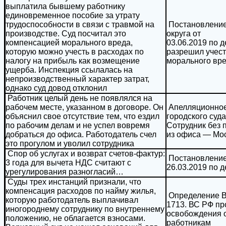
выплатила бывшему работнику
единовременное пособие за утрату
трудоспособности в связи с травмой на
Постановление
производстве. Суд посчитал это
округа от
компенсацией морального вреда,
03.06.2019 по д
которую можно учесть в расходах по
разрешил
учес
налогу на прибыль как возмещение
морального вр
ущерба. Инспекция ссылалась на
непроизводственный характер затрат,
однако суд довод отклонил
Работник целый день не появлялся на
рабочем месте, указанном в договоре. Он
Апелляционное
объяснил свое отсутствие тем, что ездил
городского суда
по рабочим делам и не успел вовремя
Сотрудник без 
добраться до офиса. Работодатель счел
из офиса — Мос
это прогулом и уволил сотрудника
Спор об услугах и возврат счетов-фактур:
Постановление 
3 года для вычета НДС считают с
26.03.2019 по 
урегулирования разногласий…
Суды трех инстанций признали, что
компенсация расходов по найму жилья,
Определение ВС
которую работодатель выплачивал
1713. ВС РФ п
иногороднему сотруднику по внутреннему
освобождения 
положению, не облагается взносами.
работникам