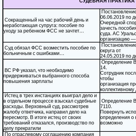
СУДЕБНАЯ ПРАКТИКА
Постановление 
06.06.2019 по д
Сокращенный на час рабочий день и
Очередной спор
неработающая супруга: пособие по
зачесть пособи
уходу за ребенком ФСС не зачтет…
суда. АС Ураль
организацию —
Постановление
Суд обязал ФСС возместить пособие по
округа от
больничным с ошибками…
24.05.2019 по 
Определение ВС
14.
ВС РФ указал, что необходимо
Сотрудник посл
придерживаться выбранного способа
чтобы
повышения зарплаты
организация пр
коллективному
Истец в трех инстанциях выиграл дело и
в отдельном процессе взыскал судебные
Определение ВС
расходы. Верховный суд, рассмотрев
7110.
жалобу ответчика, направил дело на
Повернуть испо
пересмотр. В итоге истец от своих
определения о 
требований отказался, производство по
возможно
делу прекратили
По отраслевому соглашению компания