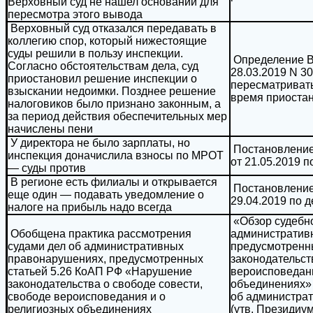
Верховный суд не нашел оснований для
пересмотра этого вывода
Верховный суд отказался передавать в
коллегию спор, который нижестоящие
суды решили в пользу инспекции.
Определение В
Согласно обстоятельствам дела, суд
28.03.2019 N 3
приостановил решение инспекции о
пересматривать
взыскании недоимки. Позднее решение
время приоста
налоговиков было признано законным, а
за период действия обеспечительных мер
начислены пени
У директора не было зарплаты, но
Постановление
инспекция доначислила взносы по МРОТ
от 21.05.2019 п
— суды против
В регионе есть филиалы и открывается
Постановление
еще один — подавать уведомление о
29.04.2019 по 
налоге на прибыль надо всегда
«Обзор судебно
Обобщена практика рассмотрения
административ
судами дел об административных
предусмотренн
правонарушениях, предусмотренных
законодательст
статьей 5.26 КоАП РФ «Нарушение
вероисповедани
законодательства о свободе совести,
объединениях»
свободе вероисповедания и о
об администра
религиозных объединениях
(утв. Президиу