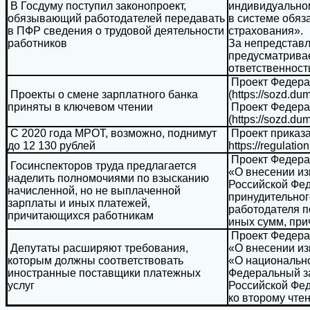
В Госдуму поступил законопроект,
индивидуально
обязывающий работодателей передавать
в системе обяз
в ПФР сведения о трудовой деятельности
страхования».
работников
За непредставл
предусматрива
ответственност
Проект Федерал
Проекты о смене зарплатного банка
(https://sozd.du
приняты в ключевом чтении
Проект Федерал
(https://sozd.du
С 2020 года МРОТ, возможно, поднимут
Проект приказ
до 12 130 рублей
https://regulati
Проект Федерал
Госинспекторов труда предлагается
«О внесении из
наделить полномочиями по взысканию
Российской Фе
начисленной, но не выплаченной
принудительног
зарплаты и иных платежей,
работодателя п
причитающихся работникам
иных сумм, пр
Проект Федерал
Депутаты расширяют требования,
«О внесении и
которым должны соответствовать
«О национальн
иностранные поставщики платежных
Федеральный з
услуг
Российской Фед
ко второму чте