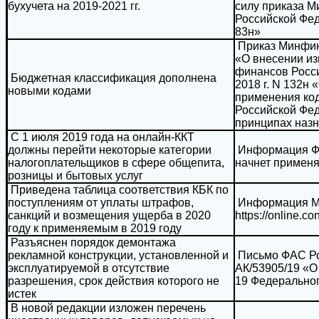
бухучета на 2019-2021 гг.
силу приказа М
Российской Фед
83н»
Приказ Минфина
«О внесении из
финансов Росс
Бюджетная классификация дополнена
2018 г. N 132н
новыми кодами
применения ко
Российской Фед
принципах наз
С 1 июля 2019 года на онлайн-ККТ
должны перейти некоторые категории
Информация ФН
налогоплательщиков в сфере общепита,
начнет применя
розницы и бытовых услуг
Приведена таблица соответствия КБК по
поступлениям от уплаты штрафов,
Информация Ми
санкций и возмещения ущерба в 2020
https://online.co
году к применяемым в 2019 году
Разъяснен порядок демонтажа
рекламной конструкции, установленной и
Письмо ФАС Рос
эксплуатируемой в отсутствие
АК/53905/19 «О 
разрешения, срок действия которого не
19 Федеральног
истек
В новой редакции изложен перечень