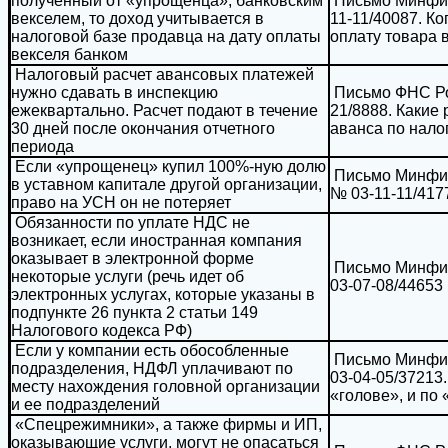
полученный от «упрощенца», банковским
Письмо Минфина
векселем, то доход учитывается в
11-11/40087. К
налоговой базе продавца на дату оплаты
оплату товара 
векселя банком
Налоговый расчет авансовых платежей
нужно сдавать в инспекцию
Письмо ФНС Рос
ежеквартально. Расчет подают в течение
21/8888. Какие
30 дней после окончания отчетного
аванса по нало
периода
Если «упрощенец» купил 100%-ную долю
Письмо Минфин
в уставном капитале другой организации,
№ 03-11-11/417
право на УСН он не потеряет
Обязанности по уплате НДС не
возникает, если иностранная компания
оказывает в электронной форме
Письмо Минфина
некоторые услуги (речь идет об
03-07-08/44653
электронных услугах, которые указаны в
подпункте 26 пункта 2 статьи 149
Налогового кодекса РФ)
Если у компании есть обособленные
Письмо Минфин
подразделения, НДФЛ уплачивают по
03-04-05/37213
месту нахождения головной организации
«голове», и по
и ее подразделений
«Спецрежимники», а также фирмы и ИП,
оказывающие услуги, могут не опасаться