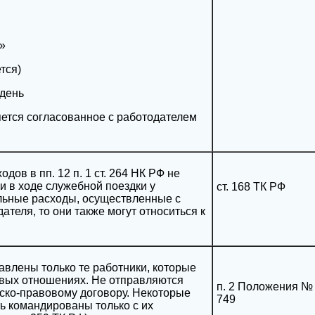
6»
тся)
 день
яется согласованное с работодателем
ов в пп. 12 п. 1 ст. 264 НК РФ не
и в ходе служебной поездки у
ст. 168 ТК РФ
льные расходы, осуществленные с
теля, то они также могут относиться к
авлены только те работники, которые
овых отношениях. Не отправляются
п. 2 Положения №
ско-правовому договору. Некоторые
749
ть командированы только с их