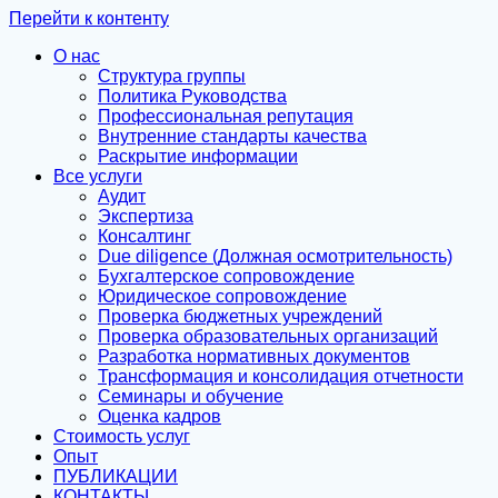
Перейти к контенту
О нас
Структура группы
Политика Руководства
Профессиональная репутация
Внутренние стандарты качества
Раскрытие информации
Все услуги
Аудит
Экспертиза
Консалтинг
Due diligence (Должная осмотрительность)
Бухгалтерское сопровождение
Юридическое сопровождение
Проверка бюджетных учреждений
Проверка образовательных организаций
Разработка нормативных документов
Трансформация и консолидация отчетности
Семинары и обучение
Оценка кадров
Стоимость услуг
Опыт
ПУБЛИКАЦИИ
КОНТАКТЫ