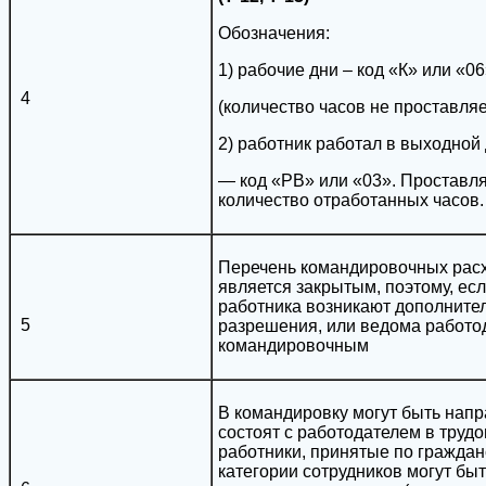
Обозначения:
1) рабочие дни – код «К» или «0
4
(количество часов не проставляе
2) работник работал в выходной
— код «РВ» или «03». Проставл
количество отработанных часов.
Перечень командировочных расход
является закрытым, поэтому, есл
работника возникают дополните
5
разрешения, или ведома работода
командировочным
В командировку могут быть напр
состоят с работодателем в труд
работники, принятые по граждан
категории сотрудников могут бы