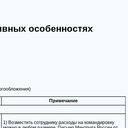
ивных особенностях
огообложения)
Примечание
1) Возместить сотруднику расходы на командировку
можно в любом размере. Письмо Минтруда России от