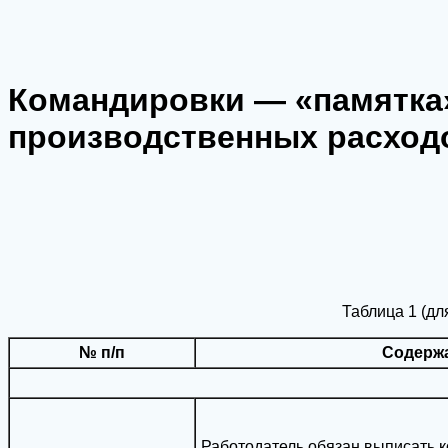
Командировки — «памятка
производственных расход
Таблица 1 (д
№ п/п
Содерж
Работодатель обязан выписать 