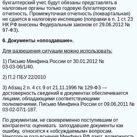
бухгалтерский учет, будут обязаны представлять в
налоговые органы только годовую бухгалтерскую
отчетность. Промежуточная отчетность (поквартальная)
не сдается в налоговую инспекцию (поправки в п. 1 ст. 23
НК РФ внесены Федеральным законом от 29.06.2012 №
97‑ФЗ).
6. Документы «опоздавшие».
Для разрешения ситуации можно использовать:
1) Письмо Минфина России от 30.01.2012 №
03‑03‑06/1/40.
2) П.2 ПБУ 22/2010
3) Абзац 2 п. 4 ст. 9 от 21.11.1996 № 129‑ФЗ —
достоверность сведений в документах обеспечивается
лицами, обладающими соответствующими
полномочиями. Письмо Минфина России от 09.06.2011 №
03‑02‑07/1-187.
По документам, не своевременно поступившим от
контрагента: оценивать запоздавшие документы как
ошибку, относится к «обсуждаемым» вопросам.
Некоторые разъяснения Минфина РФ дают возможность