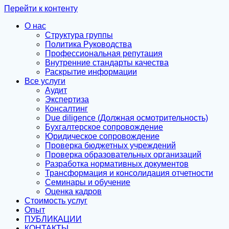
Перейти к контенту
О нас
Структура группы
Политика Руководства
Профессиональная репутация
Внутренние стандарты качества
Раскрытие информации
Все услуги
Аудит
Экспертиза
Консалтинг
Due diligence (Должная осмотрительность)
Бухгалтерское сопровождение
Юридическое сопровождение
Проверка бюджетных учреждений
Проверка образовательных организаций
Разработка нормативных документов
Трансформация и консолидация отчетности
Семинары и обучение
Оценка кадров
Стоимость услуг
Опыт
ПУБЛИКАЦИИ
КОНТАКТЫ