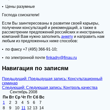
• Цены разумные
Господа соискатели!
Если Вы заинтересованы в развитии своей карьеры,
получении консультаций и рекомендаций, а также в
рассмотрении предложений российских и иностранных
компаний Вам нужно заполнить
анкету
и направить нам
любым из предложенных ниже способов:
• по факсу +7 (495) 366-91-10;
• по электронной почте
finkadry@finau.ru
Навигация по записям
Предыдущий:
Предыдущая запись:
Консультационный
семинар
Следующий:
Следующая запись:
Контроль качества
Сентябрь 2008
Пн
Вт
Ср
Чт
Пт
Сб
Вс
1
2
3
4
5
6
7
8
9
10
11
12
13
14